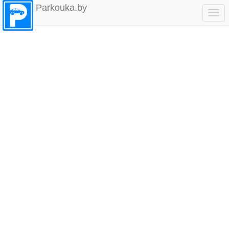
Parkouka.by
Togg
navi